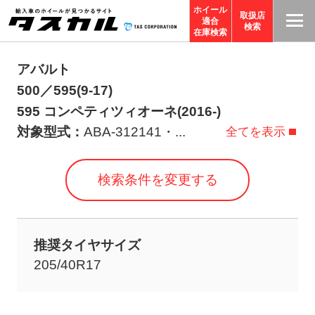
ホイール
取扱店
適合
T
検索
在庫検索
A
S
アバルト
C
500／595(9-17)
O
595 コンペティツィオーネ(2016-)
R
対象型式：
ABA-312141・
...
全てを表示
P
O
検索条件を変更する
R
A
TI
推奨タイヤサイズ
O
205/40R17
N
サ
イ