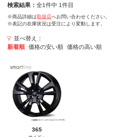
ト
検索結果：
全1件中 1件目
メ
※商品詳細は
取扱店
へお問い合わせください。
ニ
※表記の在庫状況は受注により変動します。
ュ
ー
並べ替え：
を
新着順
価格の安い順
価格の高い順
開
く
365