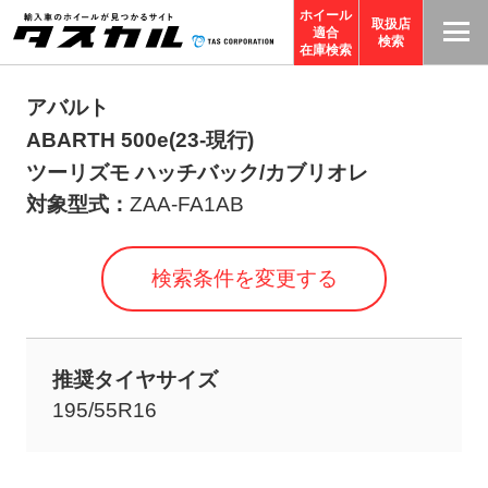
ホイール
取扱店
適合
T
検索
在庫検索
A
S
アバルト
C
ABARTH 500e(23-現行)
O
ツーリズモ ハッチバック/カブリオレ
R
対象型式：
ZAA-FA1AB
P
O
検索条件を変更する
R
A
TI
推奨タイヤサイズ
O
195/55R16
N
サ
イ