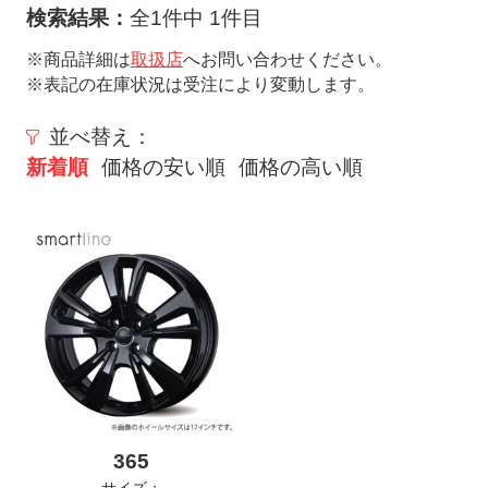
ト
検索結果：
全1件中 1件目
メ
※商品詳細は
取扱店
へお問い合わせください。
ニ
※表記の在庫状況は受注により変動します。
ュ
ー
並べ替え：
を
新着順
価格の安い順
価格の高い順
開
く
365