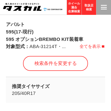
ホイール
取扱店
適合
T
検索
在庫検索
A
S
アバルト
C
595(17-現行)
O
595 オプションBREMBO KIT装着車
R
対象型式：
ABA-31214T・
...
全てを表示
P
O
検索条件を変更する
R
A
TI
推奨タイヤサイズ
O
205/40R17
N
サ
イ