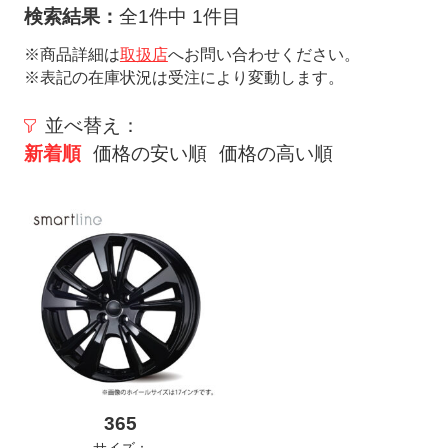
ト
検索結果：
全1件中 1件目
メ
※商品詳細は
取扱店
へお問い合わせください。
ニ
※表記の在庫状況は受注により変動します。
ュ
ー
並べ替え：
を
新着順
価格の安い順
価格の高い順
開
く
365