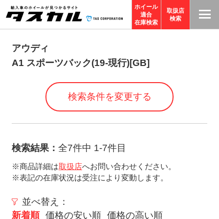
ホイール
取扱店
適合
T
検索
在庫検索
A
S
アウディ
C
A1 スポーツバック(19-現行)[GB]
O
R
検索条件を変更する
P
O
R
A
検索結果：
全7件中 1-7件目
TI
※商品詳細は
取扱店
へお問い合わせください。
O
※表記の在庫状況は受注により変動します。
N
サ
並べ替え：
イ
新着順
価格の安い順
価格の高い順