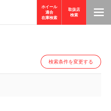
ホイール
取扱店
適合
検索
TAS
在庫検索
CO
RP
OR
ATI
ON
検索条件を変更する
サイ
トメ
ニュ
ーを
開く