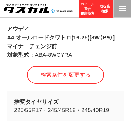
ホイール
取扱店
適合
T
検索
在庫検索
A
S
アウディ
C
A4 オールロードクワトロ(16-25)[8W（B9）]
O
マイナーチェンジ前
R
対象型式：
ABA-8WCYRA
P
O
検索条件を変更する
R
A
TI
推奨タイヤサイズ
O
225/55R17・245/45R18・245/40R19
N
サ
イ