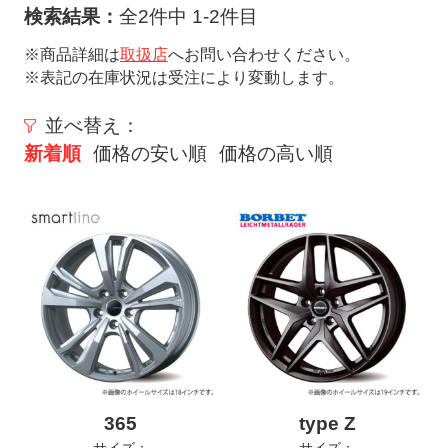
ト
検索結果：
全2件中 1-2件目
メ
※商品詳細は
取扱店
へお問い合わせください。
ニ
※表記の在庫状況は受注により変動します。
ュ
ー
並べ替え：
を
新着順
価格の安い順
価格の高い順
開
く
365
type Z