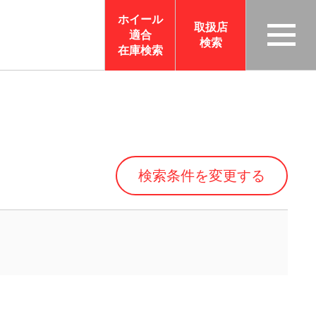
ホイール
取扱店
適合
検索
TAS
在庫検索
CO
RP
OR
ATI
ON
検索条件を変更する
サイ
トメ
ニュ
ーを
開く