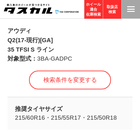
ホイール
取扱店
適合
T
検索
在庫検索
A
S
アウディ
C
Q2(17-現行)[GA]
O
35 TFSI S ライン
R
対象型式：
3BA-GADPC
P
O
検索条件を変更する
R
A
TI
推奨タイヤサイズ
O
215/60R16・215/55R17・215/50R18
N
サ
イ