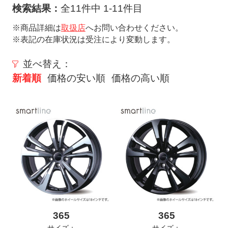
ト
検索結果：
全11件中 1-11件目
メ
※商品詳細は
取扱店
へお問い合わせください。
ニ
※表記の在庫状況は受注により変動します。
ュ
ー
並べ替え：
を
新着順
価格の安い順
価格の高い順
開
く
365
365