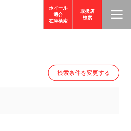
ホイール
取扱店
適合
検索
TAS
在庫検索
CO
RP
OR
ATI
ON
検索条件を変更する
サイ
トメ
ニュ
ーを
開く