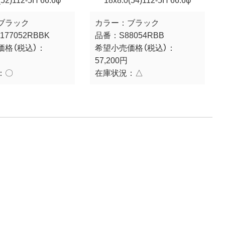
(52)112-5H 66.6φ
18x8.0(54)112-5H 66.6φ
ブラック
カラー：
ブラック
177052RBBK
品番：
S88054RBB
価格（税込）：
希望小売価格（税込）：
57,200円
：
〇
在庫状況：
△