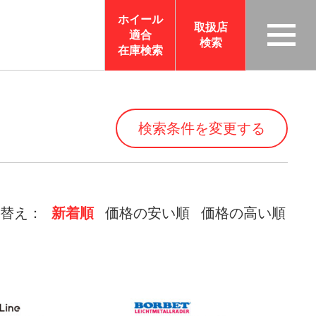
ホイール
取扱店
適合
検索
TAS
在庫検索
CO
RP
OR
検索条件を変更する
ATI
ON
サイ
トメ
替え：
新着順
価格の安い順
価格の高い順
ニュ
ーを
開く