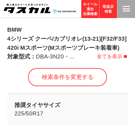
ホイール
取扱店
適合
T
検索
在庫検索
A
S
BMW
C
4シリーズ クーペ/カブリオレ(13-21)[F32/F33]
O
420i Mスポーツ(Mスポーツブレーキ装着車)
R
対象型式：
DBA-3N20・
...
全てを表示
P
O
検索条件を変更する
R
A
TI
推奨タイヤサイズ
O
225/50R17
N
サ
イ