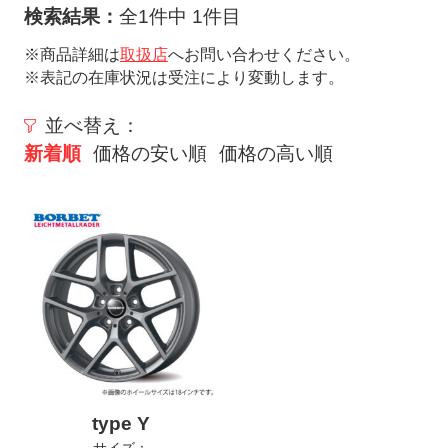
ト
検索結果：
全1件中 1件目
メ
※商品詳細は
取扱店
へお問い合わせください。
ニ
※表記の在庫状況は受注により変動します。
ュ
ー
並べ替え：
を
新着順
価格の安い順
価格の高い順
開
く
type Y