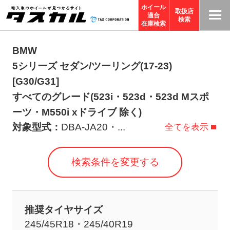
ホイール
取扱店
適合
T
検索
在庫検索
A
S
BMW
C
5シリーズ セダン/ツーリング(17-23)
O
[G30/G31]
R
すべてのグレード(523i・523d・523d Mスポ
P
ーツ・M550i xドライブ 除く)
O
対象型式：
DBA-JA20・
...
全てを表示
R
A
検索条件を変更する
TI
O
N
サ
推奨タイヤサイズ
イ
245/45R18・245/40R19