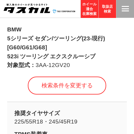
ホイール
取扱店
適合
T
検索
在庫検索
A
S
BMW
C
5シリーズ セダン/ツーリング(23-現行)
O
[G60/G61/G68]
R
523i ツーリング エクスクルーシブ
P
対象型式：
3AA-12GV20
O
R
検索条件を変更する
A
TI
O
N
推奨タイヤサイズ
サ
225/55R18・245/45R19
イ