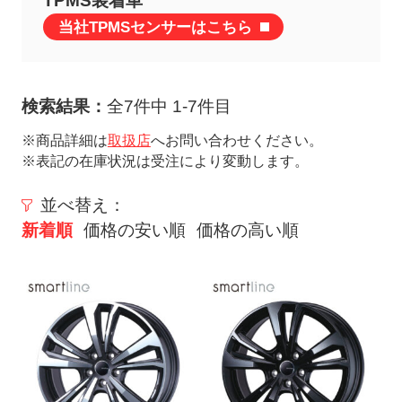
TPMS装着車
ト
当社TPMSセンサーはこちら
メ
ニ
ュ
検索結果：
全7件中 1-7件目
ー
を
※商品詳細は
取扱店
へお問い合わせください。
※表記の在庫状況は受注により変動します。
開
く
並べ替え：
新着順
価格の安い順
価格の高い順