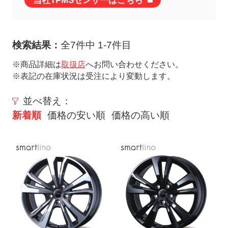
当社TPMSセンサーはこちら
ト
メ
ニ
検索結果：
全7件中 1-7件目
ュ
ー
※商品詳細は
取扱店
へお問い合わせください。
※表記の在庫状況は受注により変動します。
を
開
並べ替え：
く
新着順
価格の安い順
価格の高い順