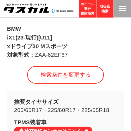
ホイール
取扱店
適合
T
検索
在庫検索
A
S
BMW
C
iX1(23-現行)[U11]
O
xドライブ30 Mスポーツ
R
対象型式：
ZAA-62EF67
P
O
検索条件を変更する
R
A
TI
推奨タイヤサイズ
O
205/65R17・225/60R17・225/55R18
N
サ
TPMS装着車
イ