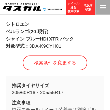
ホイール
取扱店
適合
T
検索
在庫検索
A
S
シトロエン
C
ベルランゴ(20-現行)
O
シャイン ブルーHDi XTR パック
R
対象型式：
3DA-K9CYH01
P
O
検索条件を変更する
R
A
TI
推奨タイヤサイズ
O
205/60R16・205/55R17
N
サ
注意事項
イ
純正スチールホイール装着車は別途ボル