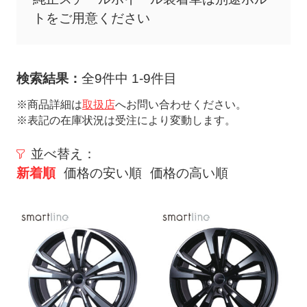
ト
トをご用意ください
メ
ニ
ュ
検索結果：
全9件中 1-9件目
ー
を
※商品詳細は
取扱店
へお問い合わせください。
※表記の在庫状況は受注により変動します。
開
く
並べ替え：
新着順
価格の安い順
価格の高い順