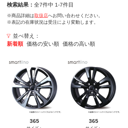
ト
検索結果：
全7件中 1-7件目
メ
※商品詳細は
取扱店
へお問い合わせください。
ニ
※表記の在庫状況は受注により変動します。
ュ
ー
並べ替え：
を
新着順
価格の安い順
価格の高い順
開
く
365
365