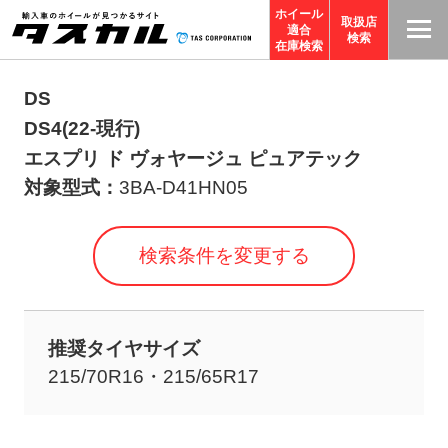
ホイール
取扱店
適合
T
検索
在庫検索
A
S
DS
C
DS4(22-現行)
O
エスプリ ド ヴォヤージュ ピュアテック
R
対象型式：
3BA-D41HN05
P
O
検索条件を変更する
R
A
TI
推奨タイヤサイズ
O
215/70R16・215/65R17
N
サ
イ