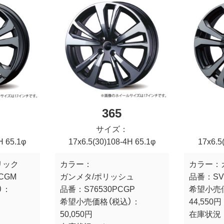
365
サイズ：
H 65.1φ
17x6.5(30)108-4H 65.1φ
17x6.5
リック
カラー：
カラー：
PCGM
ガンメタ/ポリッシュ
品番：
SV
）：
品番：
S76530PCGP
希望小売
希望小売価格（税込）：
44,550円
50,050円
在庫状況