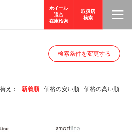
ホイール
取扱店
適合
検索
TAS
在庫検索
CO
RP
OR
検索条件を変更する
ATI
ON
サイ
トメ
替え：
新着順
価格の安い順
価格の高い順
ニュ
ーを
開く