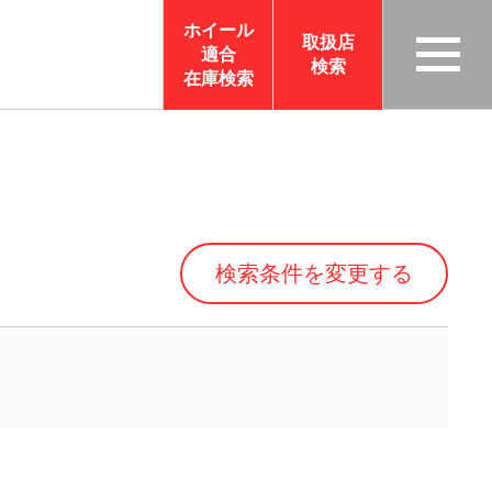
ホイール
取扱店
適合
検索
TAS
在庫検索
CO
RP
OR
ATI
ON
検索条件を変更する
サイ
トメ
ニュ
ーを
開く