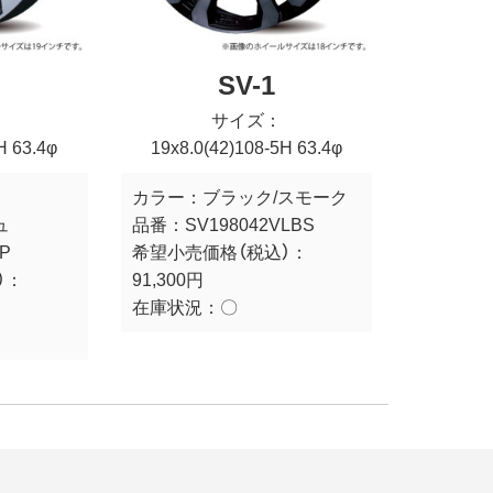
SV-1
サイズ：
H 63.4φ
19x8.0(42)108-5H 63.4φ
カラー：
ブラック/スモーク
ュ
品番：
SV198042VLBS
P
希望小売価格（税込）：
）：
91,300円
在庫状況：
〇