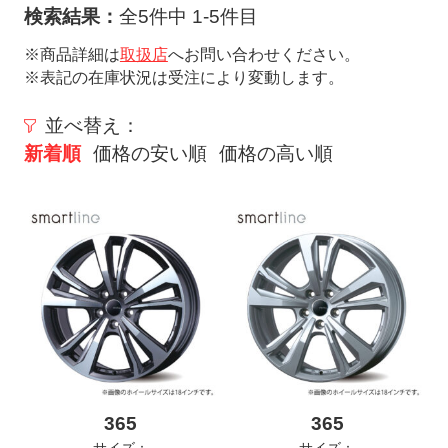
ト
検索結果：
全5件中 1-5件目
メ
※商品詳細は
取扱店
へお問い合わせください。
ニ
※表記の在庫状況は受注により変動します。
ュ
ー
並べ替え：
を
新着順
価格の安い順
価格の高い順
開
く
365
365