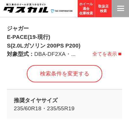
ホイール
取扱店
適合
T
検索
在庫検索
A
S
ジャガー
C
E-PACE(19-現行)
O
S(2.0Lガソリン 200PS P200)
R
対象型式：
DBA-DF2XA・
...
全てを表示
P
O
検索条件を変更する
R
A
TI
推奨タイヤサイズ
O
235/60R18・235/55R19
N
サ
イ