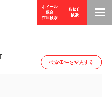
ホイール
取扱店
適合
検索
TAS
在庫検索
CO
RP
OR
ATI
ON
可
検索条件を変更する
サイ
トメ
ニュ
ーを
開く