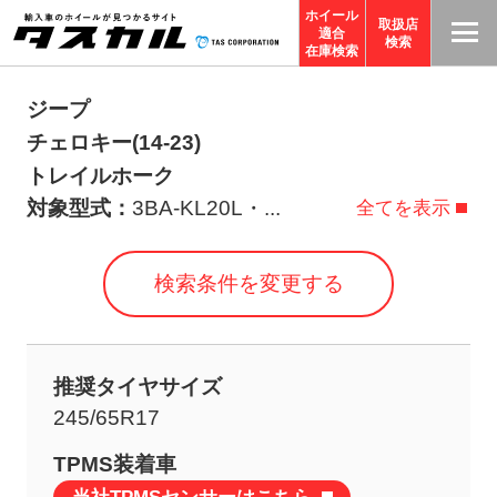
ホイール
取扱店
適合
T
検索
在庫検索
A
S
ジープ
C
チェロキー(14-23)
O
トレイルホーク
R
対象型式：
3BA-KL20L・
...
全てを表示
P
O
検索条件を変更する
R
A
TI
推奨タイヤサイズ
O
245/65R17
N
サ
TPMS装着車
イ