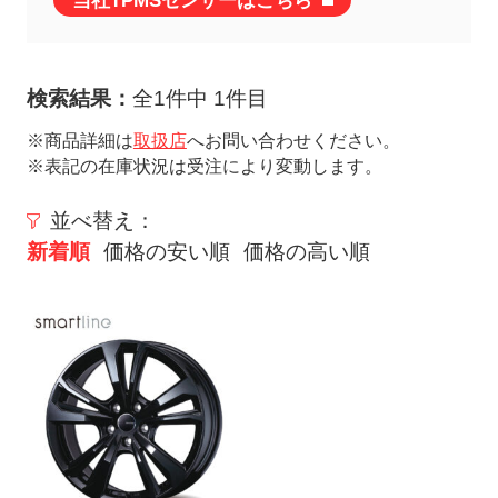
当社TPMSセンサーはこちら
ト
メ
ニ
検索結果：
全1件中 1件目
ュ
ー
※商品詳細は
取扱店
へお問い合わせください。
※表記の在庫状況は受注により変動します。
を
開
並べ替え：
く
新着順
価格の安い順
価格の高い順