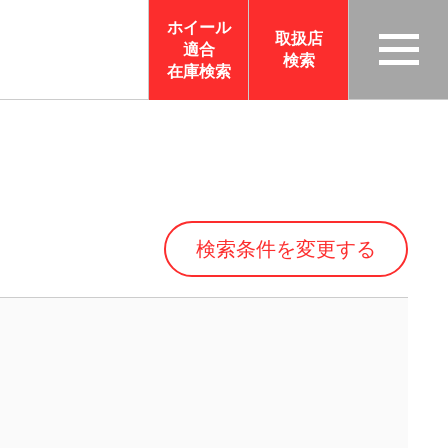
ホイール
取扱店
適合
検索
TAS
在庫検索
CO
RP
OR
ATI
ON
検索条件を変更する
サイ
トメ
ニュ
ーを
開く