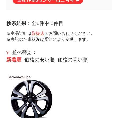
当社TPMSセンサーはこちら
ト
メ
ニ
検索結果：
全1件中 1件目
ュ
ー
※商品詳細は
取扱店
へお問い合わせください。
※表記の在庫状況は受注により変動します。
を
開
並べ替え：
く
新着順
価格の安い順
価格の高い順