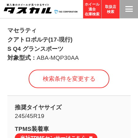
ホイール
取扱店
適合
T
検索
在庫検索
A
S
マセラティ
C
クアトロポルテ(17-現行)
O
S Q4 グランスポーツ
R
対象型式：
ABA-MQP30AA
P
O
検索条件を変更する
R
A
TI
推奨タイヤサイズ
O
245/45R19
N
サ
TPMS装着車
イ