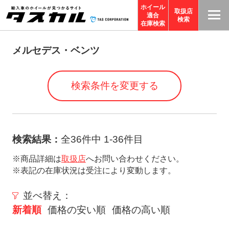
ホイール
取扱店
適合
T
検索
在庫検索
A
S
メルセデス・ベンツ
C
O
検索条件を変更する
R
P
O
R
検索結果：
全36件中 1-36件目
A
※商品詳細は
取扱店
へお問い合わせください。
TI
※表記の在庫状況は受注により変動します。
O
N
並べ替え：
サ
新着順
価格の安い順
価格の高い順
イ