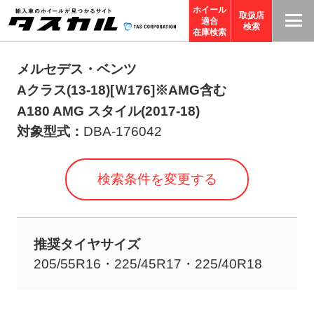
ホイール
取扱店
適合
T
検索
在庫検索
A
S
メルセデス・ベンツ
C
Aクラス(13-18)[Ｗ176]※AMG含む
O
A180 AMG スタイル(2017-18)
R
対象型式：
DBA-176042
P
O
検索条件を変更する
R
A
TI
推奨タイヤサイズ
O
205/55R16・225/45R17・225/40R18
N
サ
イ