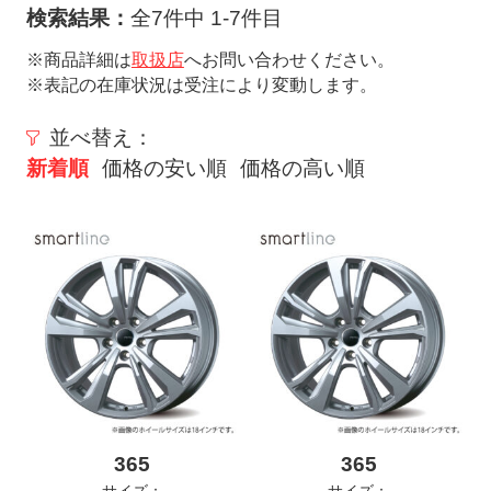
ト
検索結果：
全7件中 1-7件目
メ
※商品詳細は
取扱店
へお問い合わせください。
ニ
※表記の在庫状況は受注により変動します。
ュ
ー
並べ替え：
を
新着順
価格の安い順
価格の高い順
開
く
365
365