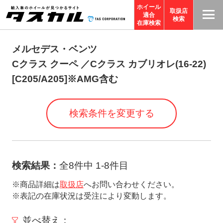
ホイール
取扱店
適合
T
検索
在庫検索
A
S
メルセデス・ベンツ
C
Cクラス クーペ ／Cクラス カブリオレ(16-22)
O
[C205/A205]※AMG含む
R
P
検索条件を変更する
O
R
A
TI
検索結果：
全8件中 1-8件目
O
※商品詳細は
取扱店
へお問い合わせください。
N
※表記の在庫状況は受注により変動します。
サ
イ
並べ替え：