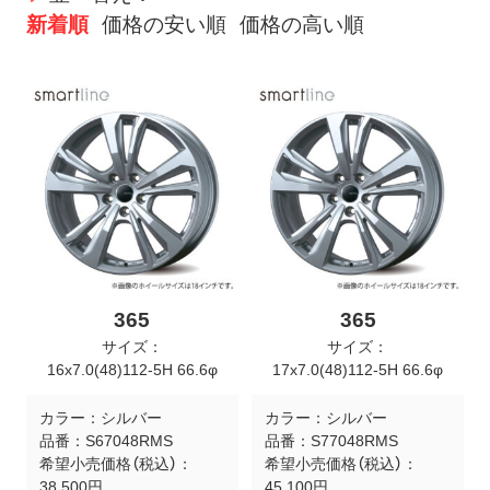
ト
新着順
価格の安い順
価格の高い順
メ
ニ
ュ
ー
を
開
く
365
365
サイズ：
サイズ：
16x7.0(48)112-5H 66.6φ
17x7.0(48)112-5H 66.6φ
カラー：
シルバー
カラー：
シルバー
品番：
S67048RMS
品番：
S77048RMS
希望小売価格（税込）：
希望小売価格（税込）：
38,500円
45,100円