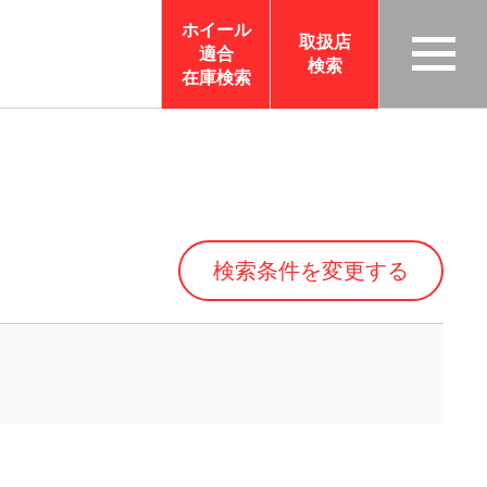
ホイール
取扱店
適合
検索
TAS
在庫検索
CO
RP
OR
ATI
ON
検索条件を変更する
サイ
トメ
ニュ
ーを
開く