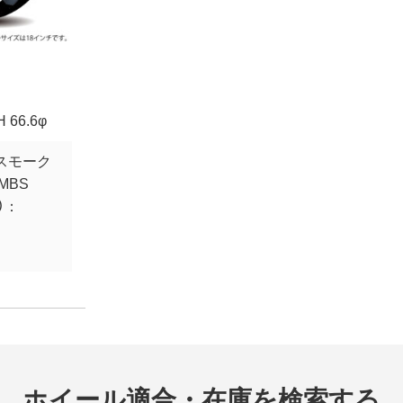
H 66.6φ
スモーク
RMBS
）：
ホイール適合・在庫を検索する