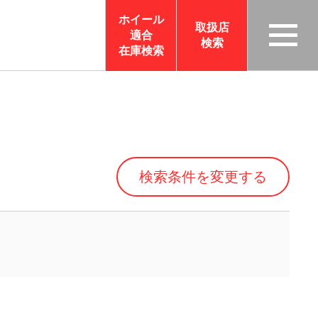
ホイール
取扱店
適合
検索
TAS
在庫検索
CO
RP
OR
ATI
ON
検索条件を変更する
サイ
トメ
ニュ
ーを
開く