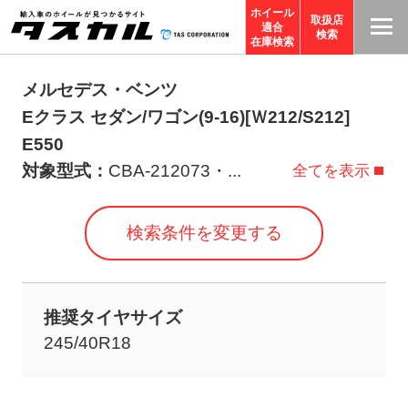
ホイール
取扱店
適合
T
検索
在庫検索
A
S
メルセデス・ベンツ
C
Eクラス セダン/ワゴン(9-16)[Ｗ212/S212]
O
E550
R
対象型式：
CBA-212073・
...
全てを表示
P
O
検索条件を変更する
R
A
TI
推奨タイヤサイズ
O
245/40R18
N
サ
イ