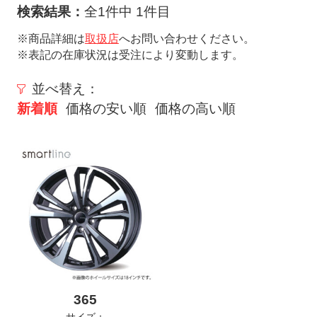
ト
検索結果：
全1件中 1件目
メ
※商品詳細は
取扱店
へお問い合わせください。
ニ
※表記の在庫状況は受注により変動します。
ュ
ー
並べ替え：
を
新着順
価格の安い順
価格の高い順
開
く
365