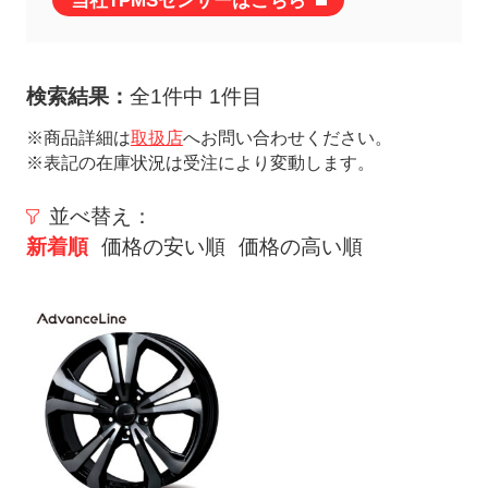
当社TPMSセンサーはこちら
ト
メ
ニ
検索結果：
全1件中 1件目
ュ
ー
※商品詳細は
取扱店
へお問い合わせください。
※表記の在庫状況は受注により変動します。
を
開
並べ替え：
く
新着順
価格の安い順
価格の高い順