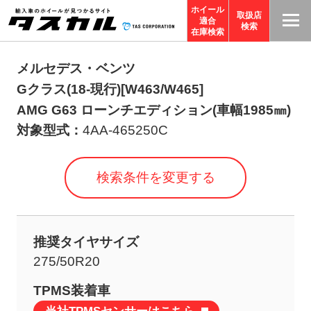
ホイール
取扱店
適合
T
検索
在庫検索
A
S
メルセデス・ベンツ
C
Gクラス(18-現行)[W463/W465]
O
AMG G63 ローンチエディション(車幅1985㎜)
R
対象型式：
4AA-465250C
P
O
検索条件を変更する
R
A
TI
推奨タイヤサイズ
O
275/50R20
N
サ
TPMS装着車
イ