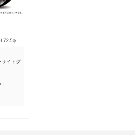
F
H 72.5φ
ラサイトグ
）：