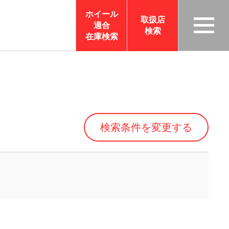
ホイール
取扱店
適合
検索
TAS
在庫検索
CO
RP
OR
ATI
ON
検索条件を変更する
サイ
トメ
ニュ
ーを
開く