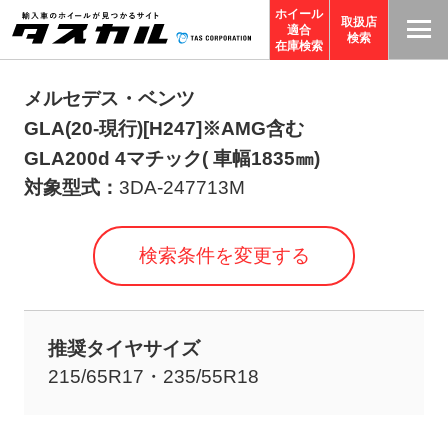
ホイール
取扱店
適合
T
検索
在庫検索
A
S
メルセデス・ベンツ
C
GLA(20-現行)[H247]※AMG含む
O
GLA200d 4マチック( 車幅1835㎜)
R
対象型式：
3DA-247713M
P
O
検索条件を変更する
R
A
TI
推奨タイヤサイズ
O
215/65R17・235/55R18
N
サ
イ