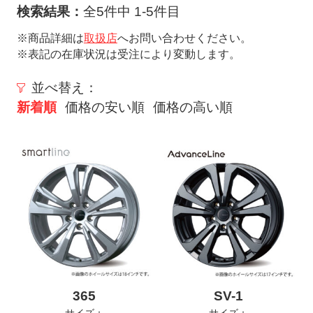
ト
検索結果：
全5件中 1-5件目
メ
※商品詳細は
取扱店
へお問い合わせください。
ニ
※表記の在庫状況は受注により変動します。
ュ
ー
並べ替え：
を
新着順
価格の安い順
価格の高い順
開
く
365
SV-1