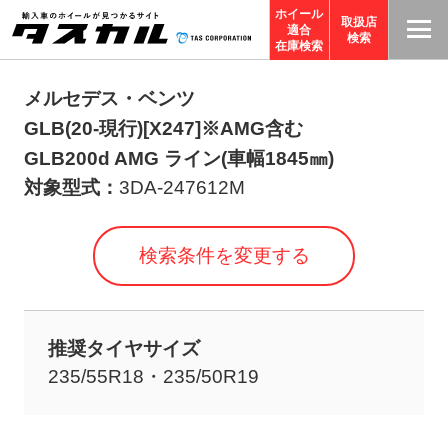
ホイール
取扱店
適合
T
検索
在庫検索
A
S
メルセデス・ベンツ
C
GLB(20-現行)[X247]※AMG含む
O
GLB200d AMG ライン(車幅1845㎜)
R
対象型式：
3DA-247612M
P
O
検索条件を変更する
R
A
TI
推奨タイヤサイズ
O
235/55R18・235/50R19
N
サ
イ