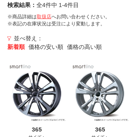
ト
検索結果：
全4件中 1-4件目
メ
※商品詳細は
取扱店
へお問い合わせください。
ニ
※表記の在庫状況は受注により変動します。
ュ
ー
並べ替え：
を
新着順
価格の安い順
価格の高い順
開
く
365
365