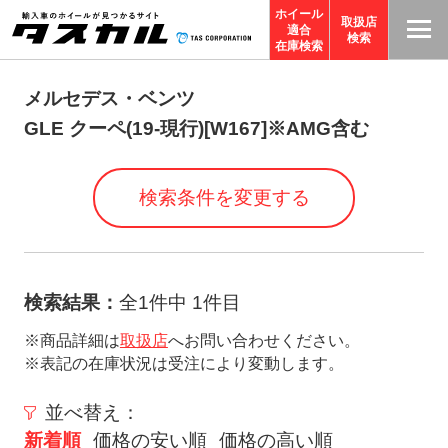
ホイール
取扱店
適合
T
検索
在庫検索
A
S
メルセデス・ベンツ
C
GLE クーペ(19-現行)[W167]※AMG含む
O
R
検索条件を変更する
P
O
R
A
検索結果：
全1件中 1件目
TI
※商品詳細は
取扱店
へお問い合わせください。
O
※表記の在庫状況は受注により変動します。
N
サ
並べ替え：
イ
新着順
価格の安い順
価格の高い順