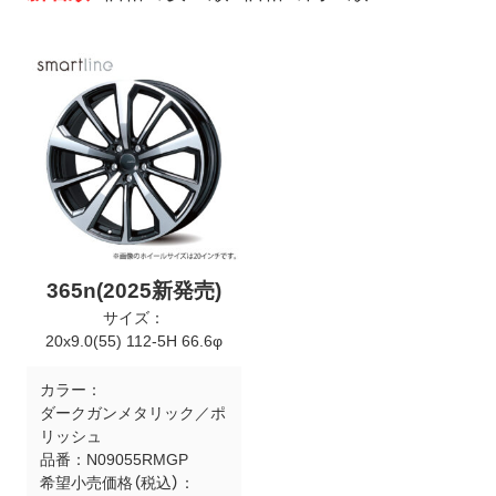
ト
メ
ニ
ュ
ー
を
開
く
365n(2025新発売)
サイズ：
20x9.0(55) 112-5H 66.6φ
カラー：
ダークガンメタリック／ポ
リッシュ
品番：
N09055RMGP
希望小売価格（税込）：