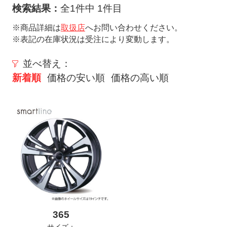
ト
検索結果：
全1件中 1件目
メ
※商品詳細は
取扱店
へお問い合わせください。
ニ
※表記の在庫状況は受注により変動します。
ュ
ー
並べ替え：
を
新着順
価格の安い順
価格の高い順
開
く
365