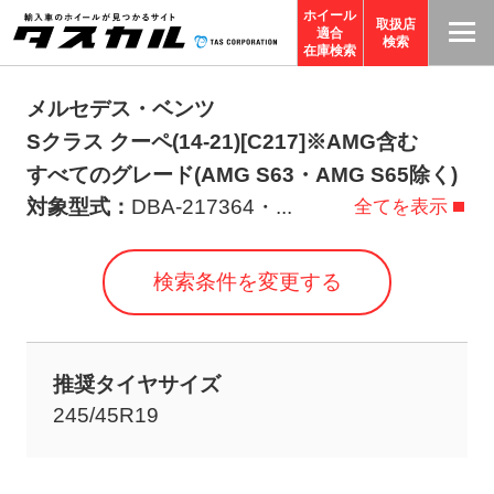
ホイール
取扱店
適合
T
検索
在庫検索
A
S
メルセデス・ベンツ
C
Sクラス クーペ(14-21)[C217]※AMG含む
O
すべてのグレード(AMG S63・AMG S65除く)
R
対象型式：
DBA-217364・
...
全てを表示
P
O
検索条件を変更する
R
A
TI
推奨タイヤサイズ
O
245/45R19
N
サ
イ