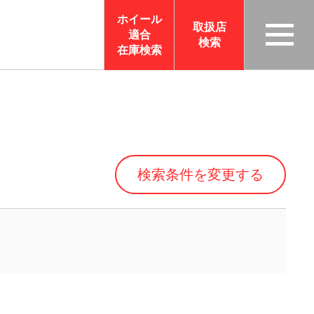
ホイール
取扱店
適合
検索
TAS
在庫検索
CO
RP
OR
ATI
ON
検索条件を変更する
サイ
トメ
ニュ
ーを
開く