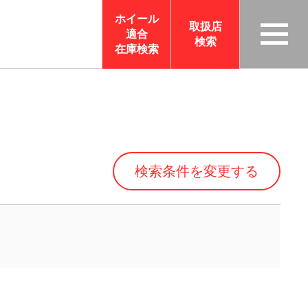
ホイール
取扱店
適合
検索
TAS
在庫検索
CO
RP
OR
ATI
ON
検索条件を変更する
サイ
トメ
ニュ
ーを
開く