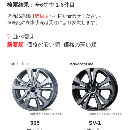
ト
検索結果：
全6件中 1-6件目
メ
※商品詳細は
取扱店
へお問い合わせください。
ニ
※表記の在庫状況は受注により変動します。
ュ
ー
並べ替え：
を
新着順
価格の安い順
価格の高い順
開
く
365
SV-1