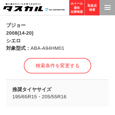
ホイール
取扱店
適合
T
検索
在庫検索
A
S
プジョー
C
2008(14-20)
O
シエロ
R
対象型式：
ABA-A94HM01
P
O
検索条件を変更する
R
A
TI
推奨タイヤサイズ
O
195/65R15・205/55R16
N
サ
イ