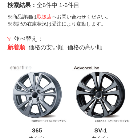
ト
検索結果：
全6件中 1-6件目
メ
※商品詳細は
取扱店
へお問い合わせください。
ニ
※表記の在庫状況は受注により変動します。
ュ
ー
並べ替え：
を
新着順
価格の安い順
価格の高い順
開
く
365
SV-1