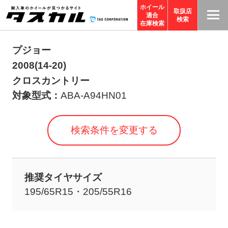
ホイール
取扱店
適合
T
検索
在庫検索
A
S
プジョー
C
2008(14-20)
O
クロスカントリー
R
対象型式：
ABA-A94HN01
P
O
検索条件を変更する
R
A
TI
推奨タイヤサイズ
O
195/65R15・205/55R16
N
サ
イ