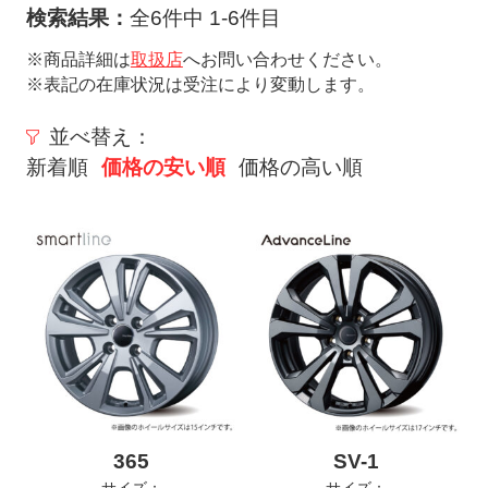
ト
検索結果：
全6件中 1-6件目
メ
※商品詳細は
取扱店
へお問い合わせください。
ニ
※表記の在庫状況は受注により変動します。
ュ
ー
並べ替え：
を
新着順
価格の安い順
価格の高い順
開
く
365
SV-1