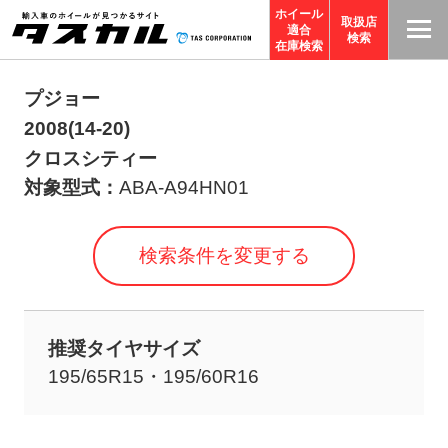
ホイール
取扱店
適合
T
検索
在庫検索
A
S
プジョー
C
2008(14-20)
O
クロスシティー
R
対象型式：
ABA-A94HN01
P
O
検索条件を変更する
R
A
TI
推奨タイヤサイズ
O
195/65R15・195/60R16
N
サ
イ