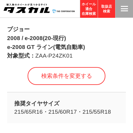
ホイール
取扱店
適合
T
検索
在庫検索
A
S
プジョー
C
2008 / e-2008(20-現行)
O
e-2008 GT ライン(電気自動車)
R
対象型式：
ZAA-P24ZK01
P
O
検索条件を変更する
R
A
TI
推奨タイヤサイズ
O
215/65R16・215/60R17・215/55R18
N
サ
イ