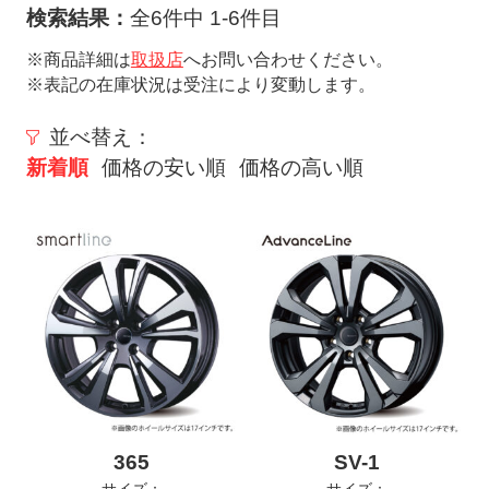
ト
検索結果：
全6件中 1-6件目
メ
※商品詳細は
取扱店
へお問い合わせください。
ニ
※表記の在庫状況は受注により変動します。
ュ
ー
並べ替え：
を
新着順
価格の安い順
価格の高い順
開
く
365
SV-1