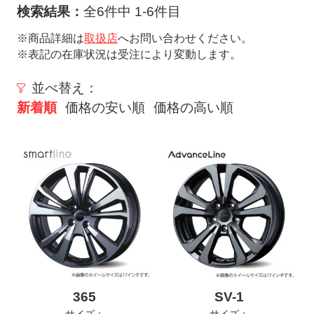
ト
検索結果：
全6件中 1-6件目
メ
※商品詳細は
取扱店
へお問い合わせください。
ニ
※表記の在庫状況は受注により変動します。
ュ
ー
並べ替え：
を
新着順
価格の安い順
価格の高い順
開
く
365
SV-1