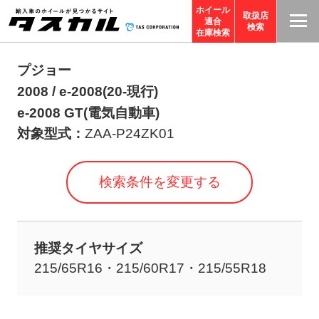
ホイール
取扱店
適合
T
検索
在庫検索
A
S
プジョー
C
2008 / e-2008(20-現行)
O
e-2008 GT(電気自動車)
R
対象型式：
ZAA-P24ZK01
P
O
検索条件を変更する
R
A
TI
推奨タイヤサイズ
O
215/65R16・215/60R17・215/55R18
N
サ
イ