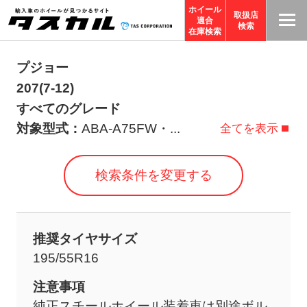
ホイール
取扱店
適合
T
検索
在庫検索
A
S
プジョー
C
207(7-12)
O
すべてのグレード
R
対象型式：
ABA-A75FW・
...
全てを表示
P
O
検索条件を変更する
R
A
TI
推奨タイヤサイズ
O
195/55R16
N
サ
注意事項
イ
純正スチールホイール装着車は別途ボル