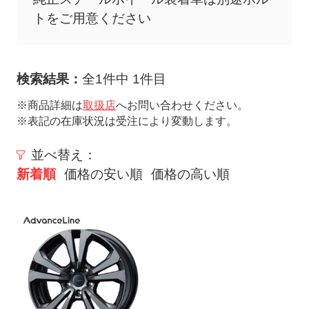
ト
トをご用意ください
メ
ニ
ュ
検索結果：
全1件中 1件目
ー
を
※商品詳細は
取扱店
へお問い合わせください。
※表記の在庫状況は受注により変動します。
開
く
並べ替え：
新着順
価格の安い順
価格の高い順