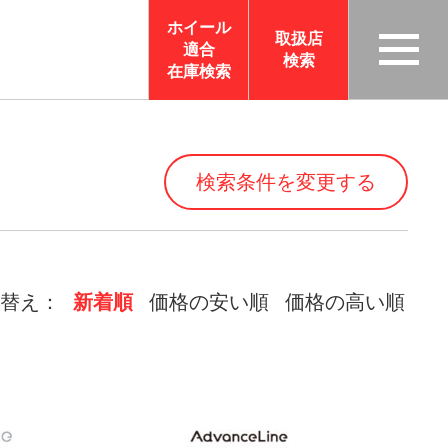
ホイール
取扱店
適合
検索
TAS
在庫検索
CO
RP
OR
検索条件を変更する
ATI
ON
サイ
トメ
替え：
新着順
価格の安い順
価格の高い順
ニュ
ーを
開く