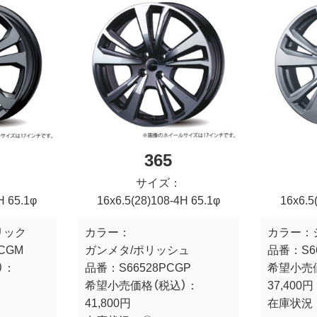
365
サイズ：
H 65.1φ
16x6.5(28)108-4H 65.1φ
16x6.5
リック
カラー：
カラー：
PCGM
ガンメタ/ポリッシュ
品番：
S6
）：
品番：
S66528PCGP
希望小売
希望小売価格（税込）：
37,400円
41,800円
在庫状況