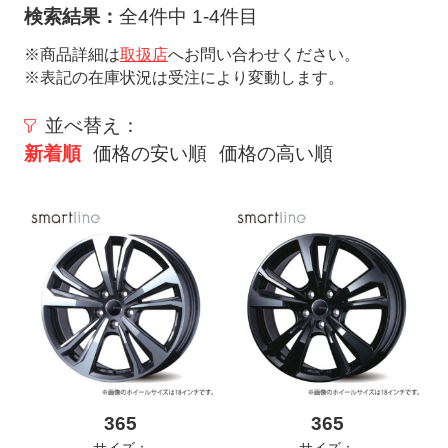
ト
検索結果：
全4件中 1-4件目
メ
※商品詳細は
取扱店
へお問い合わせください。
ニ
※表記の在庫状況は受注により変動します。
ュ
ー
並べ替え：
を
新着順
価格の安い順
価格の高い順
開
く
365
365