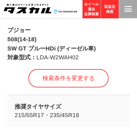
ホイール
取扱店
適合
T
検索
在庫検索
A
S
プジョー
C
508(14-18)
O
SW GT ブルーHDi (ディーゼル車)
R
対象型式：
LDA-W2WAH02
P
O
検索条件を変更する
R
A
TI
推奨タイヤサイズ
O
215/55R17・235/45R18
N
サ
イ