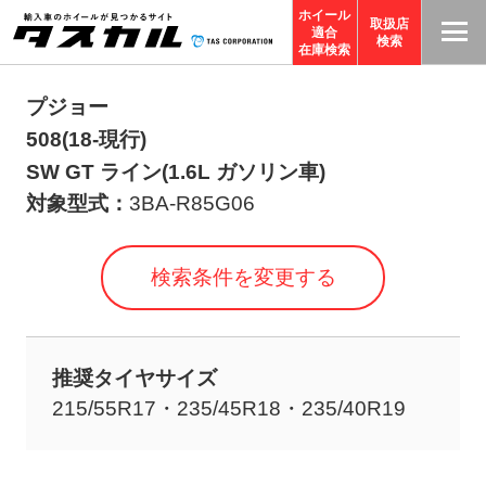
ホイール
取扱店
適合
T
検索
在庫検索
A
S
プジョー
C
508(18-現行)
O
SW GT ライン(1.6L ガソリン車)
R
対象型式：
3BA-R85G06
P
O
検索条件を変更する
R
A
TI
推奨タイヤサイズ
O
215/55R17・235/45R18・235/40R19
N
サ
イ