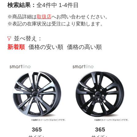
ト
検索結果：
全4件中 1-4件目
メ
※商品詳細は
取扱店
へお問い合わせください。
ニ
※表記の在庫状況は受注により変動します。
ュ
ー
並べ替え：
を
新着順
価格の安い順
価格の高い順
開
く
365
365