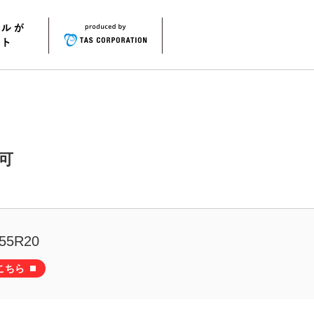
可
55R20
こちら