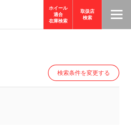
ホイール
取扱店
適合
検索
TAS
在庫検索
CO
RP
OR
ATI
ON
検索条件を変更する
サイ
トメ
ニュ
ーを
開く