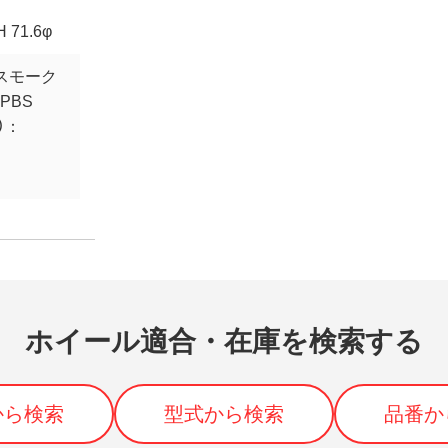
H 71.6φ
スモーク
WPBS
）：
ホイール適合・在庫を検索する
から検索
型式から検索
品番か