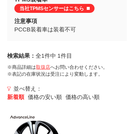
ト
当社TPMSセンサーはこちら
メ
ニ
注意事項
ュ
PCCB装着車は装着不可
ー
を
開
検索結果：
全1件中 1件目
く
※商品詳細は
取扱店
へお問い合わせください。
※表記の在庫状況は受注により変動します。
並べ替え：
新着順
価格の安い順
価格の高い順