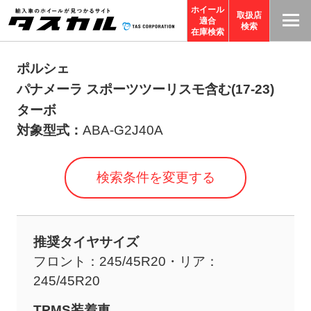
ホイール
取扱店
適合
T
検索
在庫検索
A
S
ポルシェ
C
パナメーラ スポーツツーリスモ含む(17-23)
O
ターボ
R
対象型式：
ABA-G2J40A
P
O
検索条件を変更する
R
A
TI
推奨タイヤサイズ
O
フロント：245/45R20・リア：
N
245/45R20
サ
イ
TPMS装着車