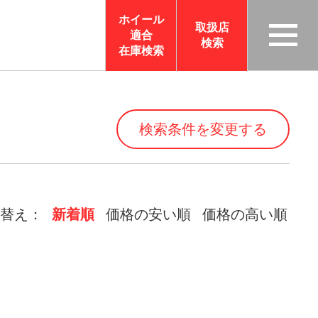
ホイール
取扱店
適合
検索
TAS
在庫検索
CO
RP
OR
検索条件を変更する
ATI
ON
サイ
トメ
替え：
新着順
価格の安い順
価格の高い順
ニュ
ーを
開く