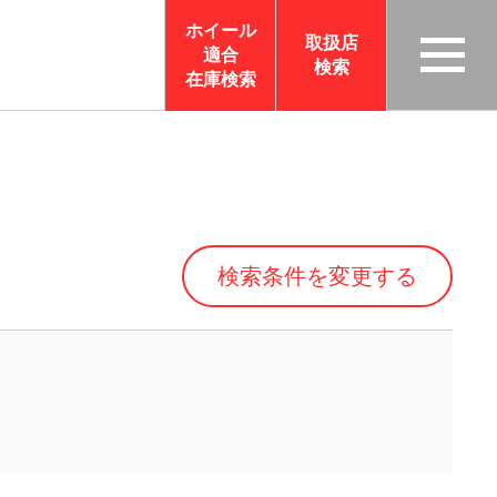
ホイール
取扱店
適合
検索
TAS
在庫検索
CO
RP
OR
ATI
ON
検索条件を変更する
サイ
トメ
ニュ
ーを
開く